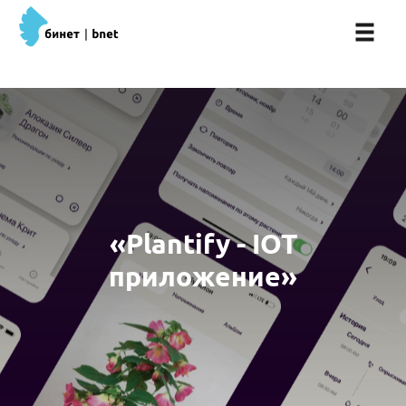
«Plantify - IOT
приложение»