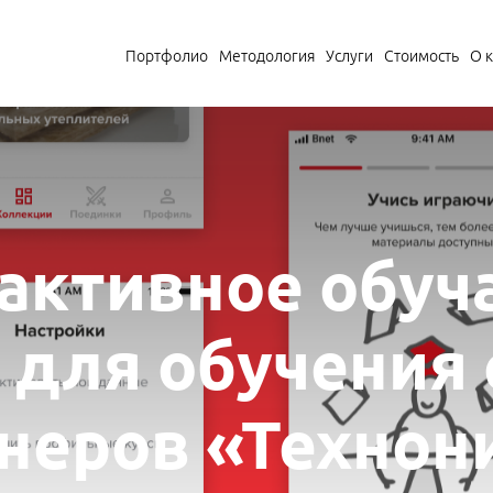
Портфолио
Методология
Услуги
Стоимость
О 
активное обу
 для обучения 
тнеров «Технон