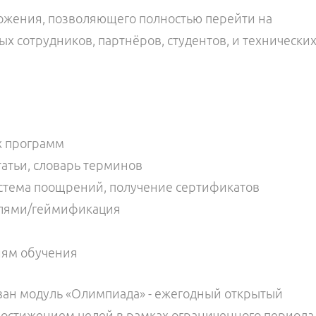
ожения, позволяющего полностью перейти на
х сотрудников, партнёров, студентов, и технически
х программ
татьи, словарь терминов
система поощрений, получение сертификатов
елями/геймификация
тиям обучения
ван модуль
«
Олимпиада
»
- ежегодный открытый
 достижением целей в рамках ограниченного периода