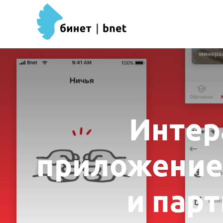
Интер
приложение
и пар