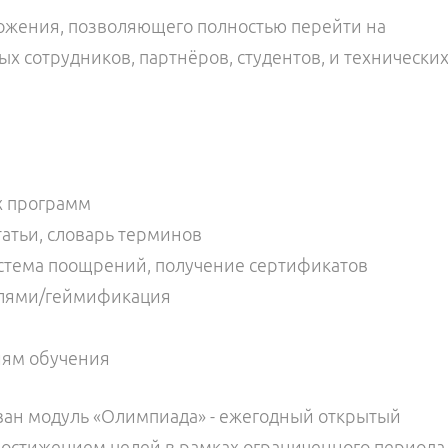
ожения, позволяющего полностью перейти на
х сотрудников, партнёров, студентов, и технически
х программ
татьи, словарь терминов
система поощрений, получение сертификатов
елями/геймификация
тиям обучения
ван модуль
«
Олимпиада
»
- ежегодный открытый
 достижением целей в рамках ограниченного периода