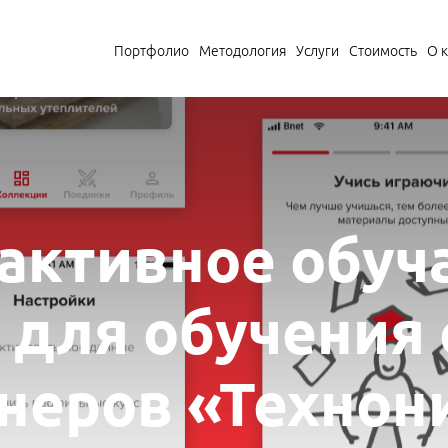
Портфолио
Методология
Услуги
Стоимость
О 
активное обу
 для обучения 
тнеров «Технон