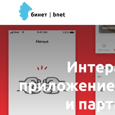
Интер
приложение
и пар