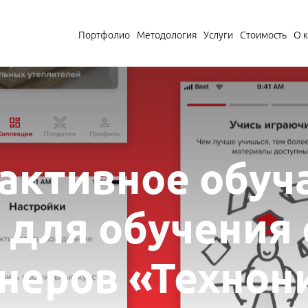
Портфолио
Методология
Услуги
Стоимость
О 
активное обу
 для обучения 
тнеров «Технон