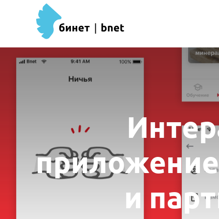
Интер
приложение
и пар