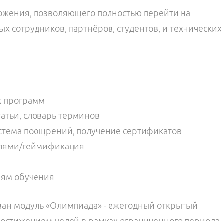
ожения, позволяющего полностью перейти на
х сотрудников, партнёров, студентов, и технически
х программ
татьи, словарь терминов
система поощрений, получение сертификатов
елями/геймификация
тиям обучения
ван модуль
«
Олимпиада
»
- ежегодный открытый
 достижением целей в рамках ограниченного периода