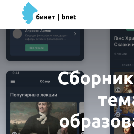
Сборник 
тем
образов