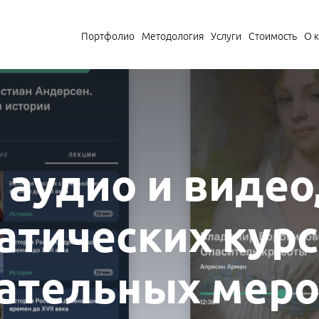
Портфолио
Методология
Услуги
Стоимость
О 
аудио и видео,
атических курс
ательных мер