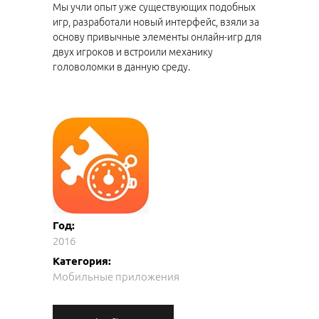
Мы учли опыт уже существующих подобных
игр, разработали новый интерфейс, взяли за
основу привычные элементы онлайн-игр для
двух игроков и встроили механику
головоломки в данную среду.
Год:
2016
Категория:
Мобильные приложения