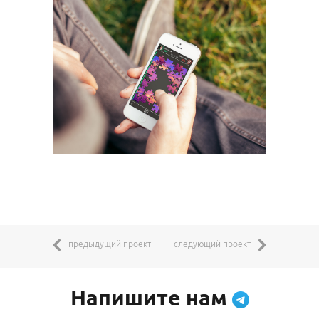
предыдущий проект
следующий проект
Напишите нам