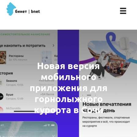
Новая версия
мобильного
приложения для
горнолыжного
курорта в Сочи