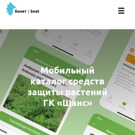
Мобильный
каталог средств
защиты растений
ГК «Шанс»