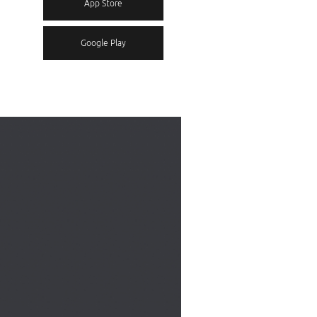
App Store
Google Play