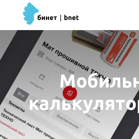
Мобильн
калькулято