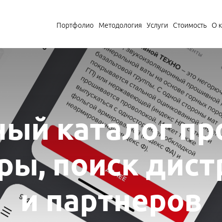
Портфолио
Методология
Услуги
Стоимость
О 
ый каталог пр
ры, поиск дис
и партнеров